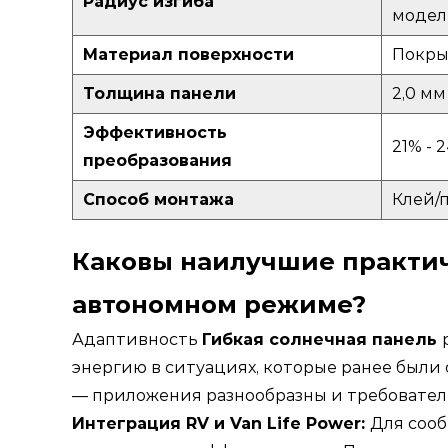
Радиус изгиба
модел
Материал поверхности
Покры
Толщина панели
2,0 мм
Эффективность
21% - 
преобразования
Способ монтажа
Клей/
Каковы наилучшие практич
автономном режиме?
Адаптивность
Гибкая солнечная панель
энергию в ситуациях, которые ранее был
— приложения разнообразны и требовател
Интеграция RV и Van Life Power:
Для соо