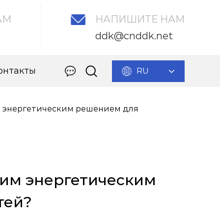
АМ
НАПИШИТЕ НАМ
ddk@cnddk.net
онтакты
RU
м энергетическим решением для
шим энергетическим
тей?