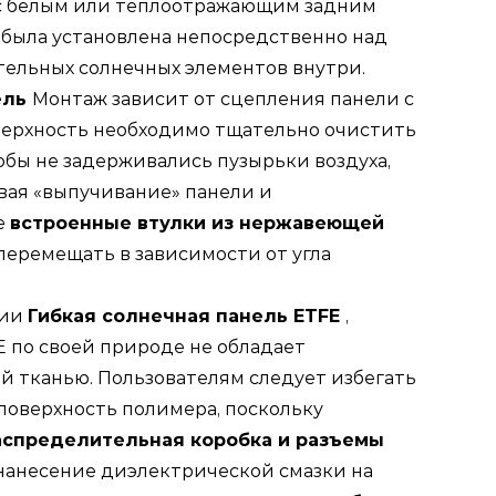
с белым или теплоотражающим задним
была установлена ​​непосредственно над
ельных солнечных элементов внутри.
ель
Монтаж зависит от сцепления панели с
верхность необходимо тщательно очистить
обы не задерживались пузырьки воздуха,
вая «выпучивание» панели и
е
встроенные втулки из нержавеющей
еремещать в зависимости от угла
сии
Гибкая солнечная панель ETFE
,
E по своей природе не обладает
 тканью. Пользователям следует избегать
поверхность полимера, поскольку
аспределительная коробка и разъемы
нанесение диэлектрической смазки на