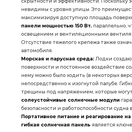
скрытности и эффективности. Поскольку э
невидимы с уровня улицы. Это преимущест
максимизируя доступную площадь поверхн
панели мощностью 150 Вт.
параллельно, 
освещением и вентиляционными вентилято
Отсутствие тяжелого крепежа также означ
автомобиля.
Морская и парусная среда:
Лодки создаю
поверхности и постоянное воздействие с
нему можно было ходить (в некоторых верс
непосредственно к изогнутой палубе. Гибк
трещины под напряжением, которые могут 
солеустойчивые солнечные модули
гар
безопасности и работоспособности судна в
Портативное питание и реагирование н
гибкая солнечная панель
является ключе