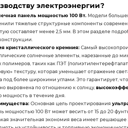
зводству электроэнергии?
нечная панель мощностью 100 Вт.
Модели больше
енили тяжелые структурные компоненты современ
тую составляет менее 2,5 мм. В этом разделе под
конструкции.
ия кристаллического кремния:
Самый высокопро
ллические солнечные элементы, нарезанные до ми
полимеров, таких как ПЭТ (полиэтилентерефталат
товую» текстуру, которая уменьшает отражение све
та под более широкими углами. Это гарантирует, чт
ьно выровнена по отношению к солнцу,
высокоэффе
 мощность в течение дня.
еимущества:
Основная цель проектирования
ультр
ь мощностью 100 Вт может весить от 15 до 20 фунто
акая значительная экономия веса имеет решающее 
лиять на устойчивость и топливную экономичность.