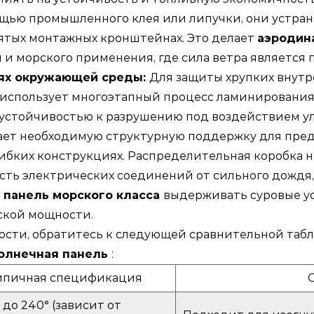
ощью промышленного клея или липучки, они устра
ятых монтажных кронштейнах. Это делает
аэродин
и морского применения, где сила ветра является
иях окружающей среды:
Для защиты хрупких внут
использует многоэтапный процесс ламинирования.
й устойчивостью к разрушению под воздействием у
ивает необходимую структурную поддержку для пр
гибких конструкциях. Распределительная коробка н
ость электрических соединений от сильного дождя,
 панель морского класса
выдерживать суровые ус
ской мощности.
ости, обратитесь к следующей сравнительной таб
солнечная панель
:
ипичная спецификация
 до 240° (зависит от