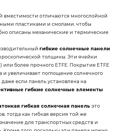
й вместимости отличаются многослойной
ными пластиками и смолами, чтобы
робно описаны механические и термические
изводительный
гибкие солнечные панели
кроскопической толщины. Эти ячейки
) или более прочного ETFE. Покрытие ETFE
та и увеличивает поглощение солнечного
о даже если панель установлена на
ктивные гибкие солнечные элементы
атонкая гибкая солнечная панель
это
в, тогда как гибкая версия той же
значение для транспортных средств и
 Кроме того, поскольку эти панели можно