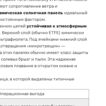
няют сопротивление ветра и
амическая солнечная панель
идеальный
 постоянным фактором.
ренних цепей
устойчивая к атмосферным
 Верхний слой (обычно ETFE) химически
льтрафиолета. Под ячейками нижний слой
едотвращения «микротрещин» —
а этих панелях обычно имеет класс защиты
 солевых брызг и пыли. Эта надежная
ловия плавания в открытом океане и
лице, в которой выделены типичные
Операционная выгода