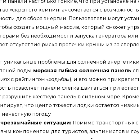
ти панели настолько тонкие, что при установке на
во «скрытого кемпинга» сочетается с возможност
ости для сбора энергии. Пользователи могут уста
чтобы создать мощный массив, который сможет уп
рами без необходимости запуска генератора или 
ает отсутствие риска протечки крыши из-за сверл
т уникальные проблемы для солнечной энергетики
оленой воды.
морская гибкая солнечная панель
сп
иях с рейтингом «ходьба»), и его можно прикрепи
ость позволяет панели слегка двигаться при есте
разрушить жесткую панель в сильном море. Кроме 
антирует, что центр тяжести лодки остается низки
 ненастную погоду.
а чрезвычайные ситуации:
Помимо транспортных с
вым компонентом для туристов, альпинистов и гр