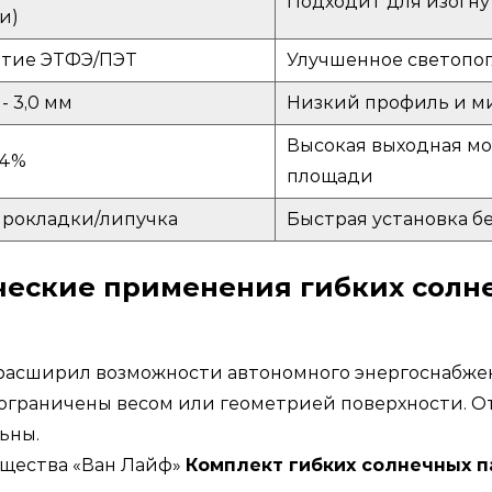
Подходит для изогну
и)
тие ЭТФЭ/ПЭТ
Улучшенное светопог
 - 3,0 мм
Низкий профиль и м
Высокая выходная м
24%
площади
прокладки/липучка
Быстрая установка б
еские применения гибких солн
расширил возможности автономного энергоснабжен
и ограничены весом или геометрией поверхности. 
ьны.
бщества «Ван Лайф»
Комплект гибких солнечных 