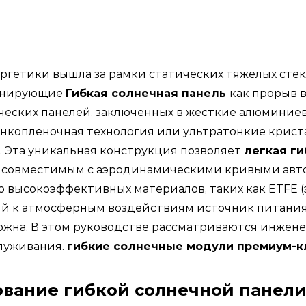
гетики вышла за рамки статических тяжелых стекл
ионирующие
Гибкая солнечная панель
как прорыв 
ских панелей, заключенных в жесткие алюминиевы
онкопленочная технология или ультратонкие крис
 Эта уникальная конструкция позволяет
легкая г
 его совместимым с аэродинамическими кривыми авт
 высокоэффективных материалов, таких как ETFE (
 к атмосферным воздействиям источник питания, к
ожна. В этом руководстве рассматриваются инже
служивания.
гибкие солнечные модули премиум-к
ование гибкой солнечной панели