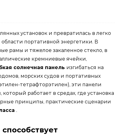
янных установок и превратилась в легко
в области портативной энергетики. В
е рамы и тяжелое закаленное стекло, в
таллические кремниевые ячейки,
ибкая солнечная панель
изгибаться на
одомов, морских судов и портативных
этилен-тетрафторэтилен), эти панели
оторый работает в средах, где установка
нерные принципы, практические сценарии
ласса
.
 способствует