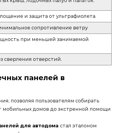
тых крыш, лодочных палуб и палаток.
лощение и защита от ультрафиолета.
инимальное сопротивление ветру
ощность при меньшей занимаемой
ез сверления отверстий.
ечных панелей в
ия, позволяя пользователям собирать
От мобильных домов до экстренной помощи
панелей для автодома
стал эталоном