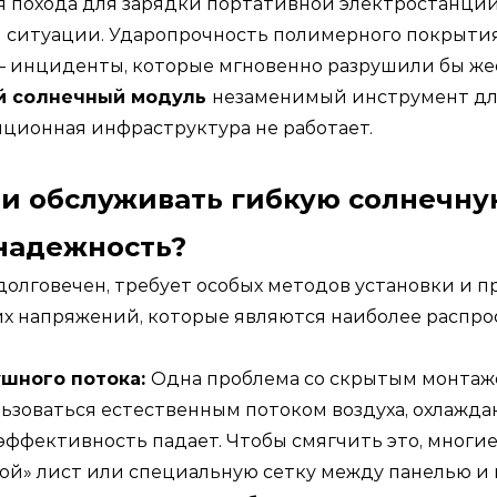
я похода для зарядки портативной электростанции
 ситуации. Ударопрочность полимерного покрытия 
 инциденты, которые мгновенно разрушили бы же
й солнечный модуль
незаменимый инструмент для
иционная инфраструктура не работает.
 и обслуживать гибкую солнечну
надежность?
долговечен, требует особых методов установки и 
их напряжений, которые являются наиболее расп
ушного потока:
Одна проблема со скрытым монта
пользоваться естественным потоком воздуха, охлаж
е эффективность падает. Чтобы смягчить это, мно
ой» лист или специальную сетку между панелью и