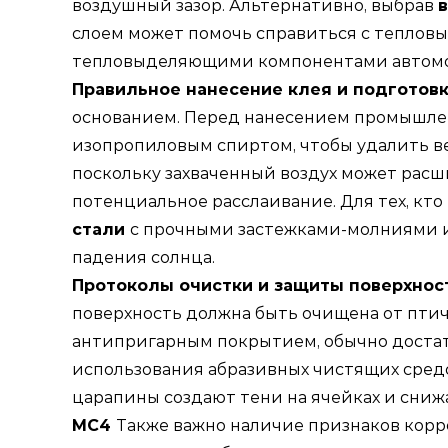
воздушный зазор. Альтернативно, выбрав
слоем может помочь справиться с тепловым
тепловыделяющими компонентами автомоби
Правильное нанесение клея и подготовк
основанием. Перед нанесением промышлен
изопропиловым спиртом, чтобы удалить вес
поскольку захваченный воздух может расш
потенциальное расслаивание. Для тех, кт
стали
с прочными застежками-молниями и
падения солнца.
Протоколы очистки и защиты поверхнос
поверхность должна быть очищена от птич
антипригарным покрытием, обычно достат
использования абразивных чистящих средс
царапины создают тени на ячейках и сни
MC4
Также важно наличие признаков корр