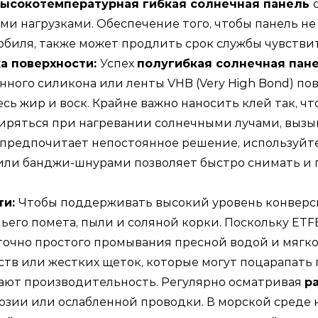
высокотемпературная гибкая солнечная панель
и нагрузками. Обеспечение того, чтобы панель не 
ля, также может продлить срок службы чувствит
а поверхности:
Успех
полугибкая солнечная пан
ного силикона или ленты VHB (Very High Bond) по
ь жир и воск. Крайне важно наносить клей так, чт
иряться при нагревании солнечными лучами, вызы
о предпочитает непостоянное решение, используйт
ли банджи-шнурами позволяет быстро снимать и п
ти:
Чтобы поддерживать высокий уровень конвер
ьего помета, пыли и соляной корки. Поскольку ETF
очно простого промывания пресной водой и мягкой
тв или жестких щеток, которые могут поцарапать 
жают производительность. Регулярно осматривая
р
озии или ослабленной проводки. В морской среде 