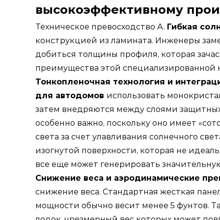
высокоэффективному прои
Техническое превосходство А.
Гибкая сол
конструкцией из ламината. Инженеры зам
добиться толщины профиля, которая зачас
преимущества этой специализированной 
Тонкопленочная технология и интеграц
для автодомов
использовать монокриста
затем внедряются между слоями защитных 
особенно важно, поскольку оно имеет «со
света за счет улавливания солнечного све
изогнутой поверхности, которая не идеал
все еще может генерировать значительную
Снижение веса и аэродинамические пр
снижение веса. Стандартная жесткая панел
мощности обычно весит менее 5 фунтов. Т
лодок, чрезмерный вес которых может пов