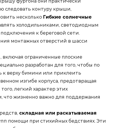
 крышу фургона они практически
ью следовать контуру крыши,
новить несколько
Гибкие солнечные
равлять холодильниками, светодиодным
подключения к береговой сети.
ения монтажных отверстий в шасси
, включая ограниченные плоские
ециально разработан для того, чтобы по
ть к верху бимини или приклеить
ственном изгибе корпуса, предотвращая
того, легкий характер этих
м, что жизненно важно для поддержания
редств,
складная или раскатываемая
упп помощи при стихийных бедствиях. Эти