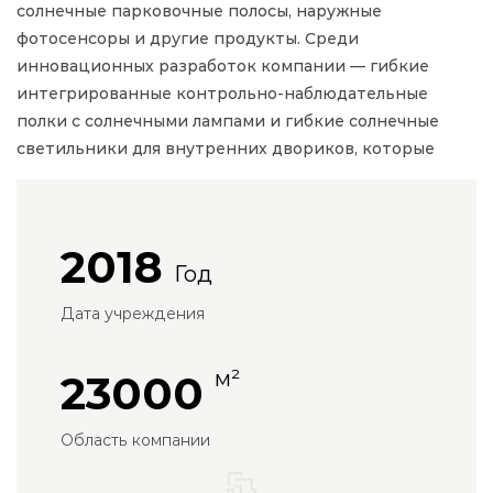
солнечные парковочные полосы, наружные
фотосенсоры и другие продукты. Среди
инновационных разработок компании — гибкие
интегрированные контрольно-наблюдательные
полки с солнечными лампами и гибкие солнечные
светильники для внутренних двориков, которые
удовлетворяют растущий спрос на гибкие
солнечные решения в области наружного освещения.
2018
Как
Китай Производители садовых Декоративные
Год
опоры-светильники
и
Поставщики Декоративные
опоры-светильники
Дата учреждения
,Мы гордимся нашими
уникальными настройками производства, которые
позволяет создавать продукты в соответствии с
м²
23000
чертежами клиента или разрабатывать прототипы,
опираясь на конкретные потребности. Мы
Область компании
предоставляем профессиональные консультации,
адаптированные к потребностям каждого клиента.