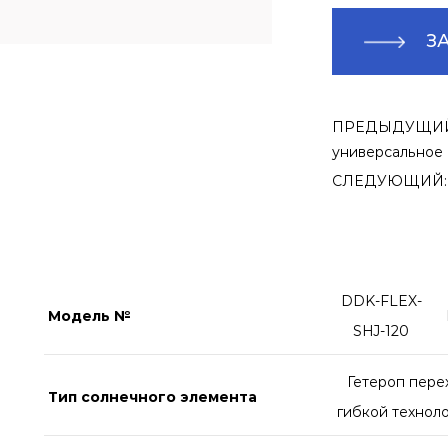
З
ПРЕДЫДУЩИЙ: Г
универсальное 
СЛЕДУЮЩИЙ: От
DDK-FLEX-
Модель №
SHJ-120
Гетероп пере
Тип солнечного элемента
гибкой технол