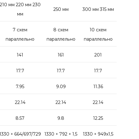
210 мм 220 мм 230
250 мм
300 мм 315 мм
мм
7 схем
8 схем
10 схем
параллельно
параллельно
параллельно
141
161
201
17.7
17.7
17.7
7.95
9.09
11.36
22.14
22.14
22.14
8.57
9.8
12.25
1330 × 664/697/729
1330 × 792 × 1,5
1330 × 949x1,5