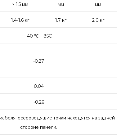
× 1,5 мм
мм
мм
1,4-1,6 кг
1,7 кг
2,0 кг
-40 ℃ ~ 85C
-0.27
0.04
-0.26
кабеля; осероводящие точки находятся на задней
стороне панели.