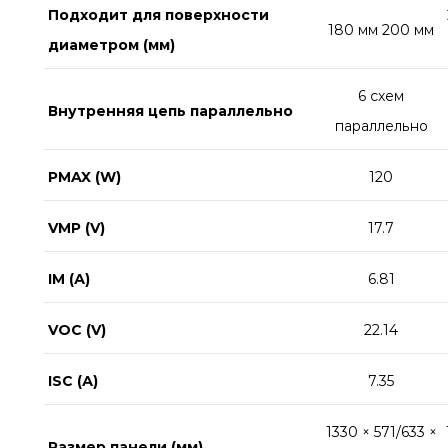
Подходит для поверхности
180 мм 200 мм
диаметром (мм)
6 схем
Внутренняя цепь параллельно
параллельно
PMAX (W)
120
VMP (V)
17.7
IM (А)
6.81
VOC (V)
22.14
ISC (А)
7.35
1330 × 571/633 ×
Размер панели (мм)