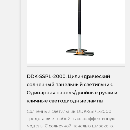
дрический
DDK-SSPL-2002. Цилиндрич
ветильник.
солнечный панельный свети
ные ручки и
головкой лампы
 лампы
DDK-SSPL-2002 — это солнечный
с головкой лампы, который имее
-SSPL-2000
популярность в ближнем Востоке
оэффективную
оснащен изогнутыми солнечными 
лью широкого