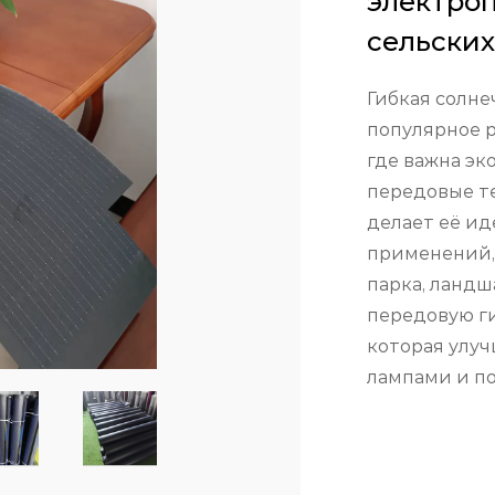
электроп
сельских
Гибкая солне
популярное р
где важна эк
передовые те
делает её и
применений, 
парка, ландш
передовую г
которая улу
лампами и п