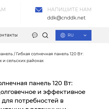
АМ
НАПИШИТЕ НАМ
ddk@cnddk.net
онтакты
RU
панель
/
Гибкая солнечная панель 120 Вт:
 и сельских районах
олнечная панель 120 Вт:
долговечное и эффективное
для потребностей в