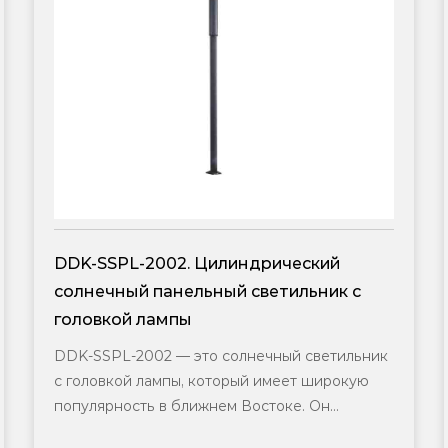
еский
Гибкая солнечная панель 140 Вт:
льник с
элегантное и универсальное ре
для освещения улиц и парков
 светильник
Гибкие солнечные панели мощностью 
т широкую
представляют собой эффективное р
. Он
для возобновляемых потребностей в э
пане...
Учитывая уникальные характе...