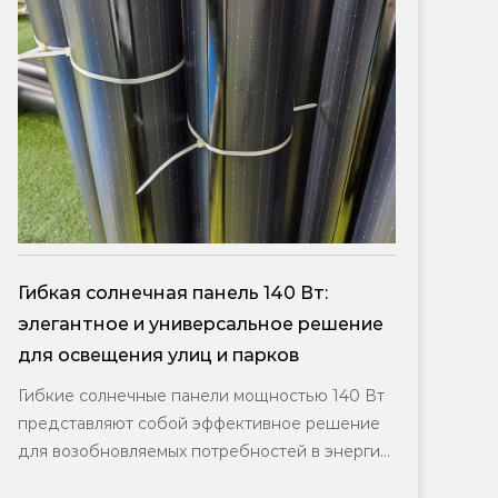
DDK-GN003. Двусторонний
шение
интегрированный солнечный
алюминиевый столб
140 Вт
Простой и элегантный дизайн серии,
ешение
различные способы установки, позволяют
нергии.
удовлетворить разные экологические
требования. Столб обладает оптимальным